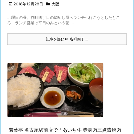
2018年12月28日
大阪
土曜日の昼、谷町四丁目の鯛めし屋へランチへ行こうとしたとこ
ろ、ランチ営業は平日のみという驚 ...
記事を読む
谷町四丁 ...
若葉亭 名古屋駅前店で「あいち牛 赤身肉三点盛焼肉