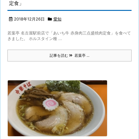
定食」
2018年12月26日
愛知
若葉亭 名古屋駅前店で「あいち牛 赤身肉三点盛焼肉定食」を食べて
きました。 ホルスタイン種 ...
記事を読む
若葉亭 ...