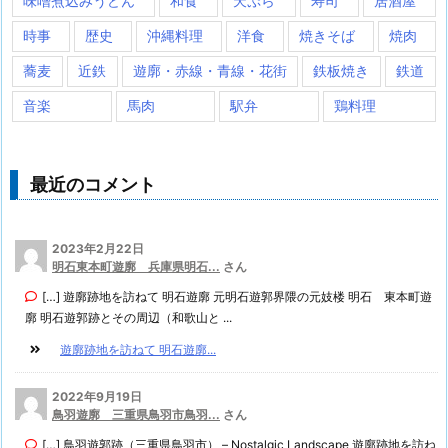
味噌煮込みうどん
和食
天ぷら
寿司
居酒屋
時事
歴史
沖縄料理
洋食
焼きそば
焼肉
蕎麦
近鉄
遊廓・赤線・青線・花街
鉄板焼き
鉄道
音楽
馬肉
駅弁
鶏料理
最近のコメント
2023年2月22日
明石東本町遊廓 兵庫県明石...
さん
[…] 遊廓跡地を訪ねて 明石遊廓 元明石遊郭界隈の元妓楼 明石 東本町遊
廓 明石遊郭跡とその周辺（和歌山と ...
遊廓跡地を訪ねて 明石遊廓...
2022年9月19日
鳥羽遊廓 三重県鳥羽市鳥羽...
さん
[…] 鳥羽遊郭跡（三重県鳥羽市） – Nostalgic Landscape 遊廓跡地を訪ね