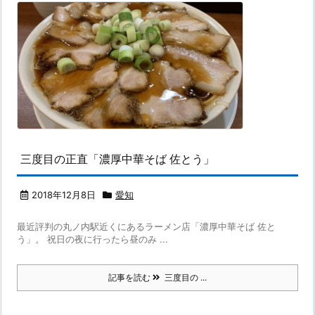
三度目の正直「濃厚中華そば 佐とう」
2018年12月8日
愛知
最近評判の丸ノ内駅近くにあるラーメン店「濃厚中華そば 佐と
う」。 祝日の夜に行ったら昼のみ ...
記事を読む
三度目の ...