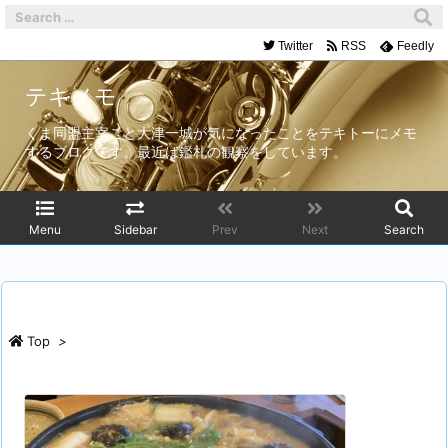
Twitter
RSS
Feedly
テキメモ
くま同盟主宰こと大津一城が気になったことをテキトーにメモ
するブログです。最近は鑑札の観察をしています。
Menu
Sidebar
Prev
Next
Search
Top
>