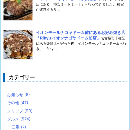
店にある「柿安ミートミート」へ行ってきました。 柿安
が運営するサ ...
イオンモールナゴヤドーム前にあるお好み焼き店
「Rikyu イオンナゴヤドーム前店」
名古屋市千種区
にある楽器店へ寄った後、イオンモールナゴヤドームへ行
き、「Riky ...
カテゴリー
お知らせ
(6)
その他
(47)
クリップ
(99)
グルメ
(574)
三重
(7)