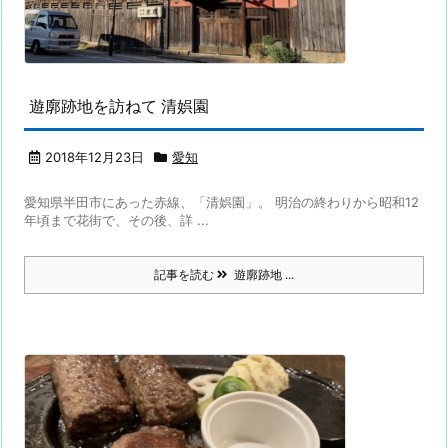
遊廓跡地を訪ねて 清娯園
2018年12月23日
愛知
愛知県半田市にあった赤線、「清娯園」。 明治の終わりから昭和12
年頃まで花街で、その後、詳 ...
記事を読む
遊廓跡地 ...