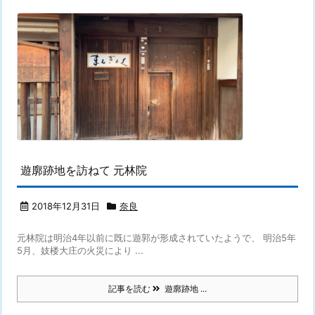
遊廓跡地を訪ねて 元林院
2018年12月31日
奈良
元林院は明治4年以前に既に遊郭が形成されていたようで、 明治5年
5月、妓楼大庄の火災により ...
記事を読む
遊廓跡地 ...