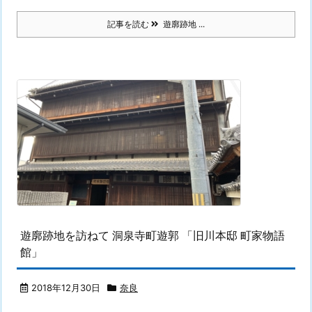
記事を読む
遊廓跡地 ...
遊廓跡地を訪ねて 洞泉寺町遊郭 「旧川本邸 町家物語
館」
2018年12月30日
奈良