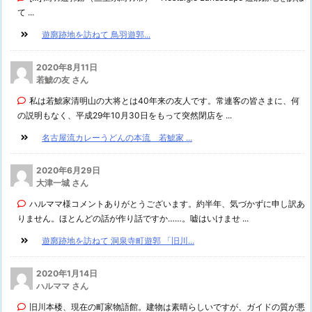
て ...
遊廓跡地を訪ねて 鳥羽遊郭...
2020年8月11日
若鯱の友 さん
私は若鯱家清明山の大将とは40年来の友人です。常連客の皆さまに、何
の説明もなく、平成29年10月30日をもって突然閉店を ...
名古屋流カレーうどんの本流 若鯱家 ...
2020年6月29日
大津一城 さん
ハルママ様コメントありがとうございます。約半年、気づかずに申し訳あ
りません。ほとんどの話が作り話ですか……。嘘はいけませ ...
遊廓跡地を訪ねて 洞泉寺町遊郭 「旧川...
2020年1月14日
ハルママ さん
旧川本楼、現在の町家物語館。建物は素晴らしいですが、ガイドの質が悪