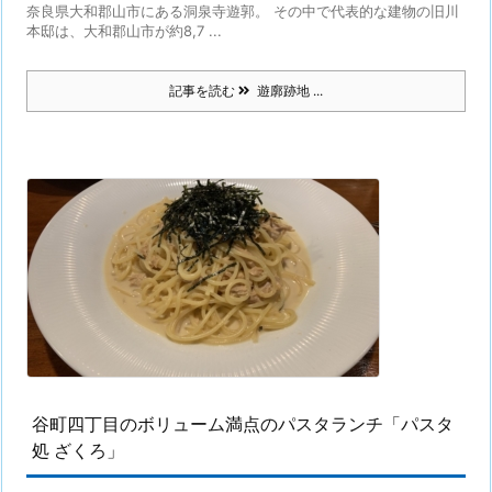
奈良県大和郡山市にある洞泉寺遊郭。 その中で代表的な建物の旧川
本邸は、大和郡山市が約8,7 ...
記事を読む
遊廓跡地 ...
谷町四丁目のボリューム満点のパスタランチ「パスタ
処 ざくろ」