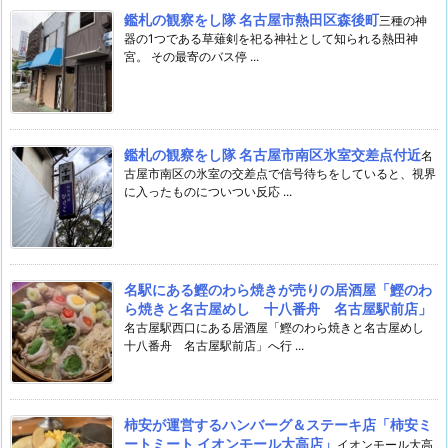
鑑札の観察をし隊 名古屋市熱田区森後町
三種の神
器の1つである草薙剣を祀る神社として知られる熱田神
宮。 その最寄のバス停 ...
鑑札の観察をし隊 名古屋市南区氷室交差点付近
名
古屋市南区の氷室の交差点で信号待ちをしていると、視界
に入ったものについつい反応 ...
名駅にある鰹のわら焼きが売りの居酒屋「鰹のわ
ら焼きと名古屋めし 十八番舟 名古屋駅前店」
名古屋駅西口にある居酒屋「鰹のわら焼きと名古屋めし
十八番舟 名古屋駅前店」へ行 ...
柿安が運営するハンバーグ＆ステーキ店「柿安ミ
ートミート イオンモール大高店」
イオンモール大高