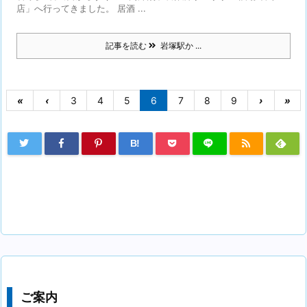
店」へ行ってきました。 居酒 ...
記事を読む
岩塚駅か ...
«
‹
3
4
5
6
7
8
9
›
»
B!
ご案内