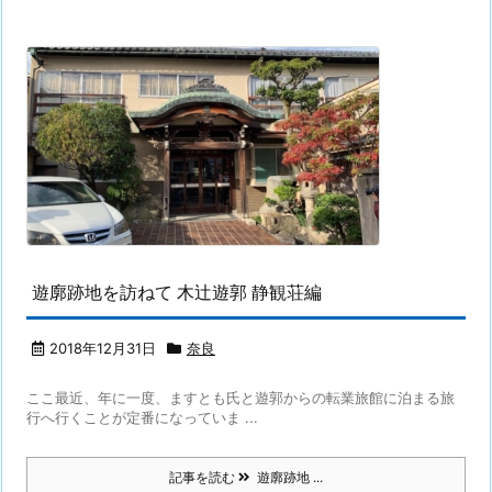
遊廓跡地を訪ねて 木辻遊郭 静観荘編
2018年12月31日
奈良
ここ最近、年に一度、ますとも氏と遊郭からの転業旅館に泊まる旅
行へ行くことが定番になっていま ...
記事を読む
遊廓跡地 ...