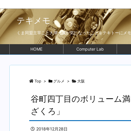
テキメモ
くま同盟主宰こと大津一城が気になったことをテキトーにメ
HOME
Computer Lab
Top
>
グルメ
>
大阪
谷町四丁目のボリューム
ざくろ」
2018年12月28日