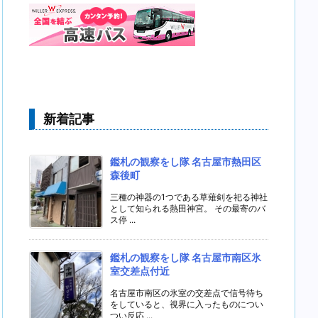
新着記事
鑑札の観察をし隊 名古屋市熱田区
森後町
三種の神器の1つである草薙剣を祀る神社
として知られる熱田神宮。 その最寄のバ
ス停 ...
鑑札の観察をし隊 名古屋市南区氷
室交差点付近
名古屋市南区の氷室の交差点で信号待ち
をしていると、視界に入ったものについ
つい反応 ...