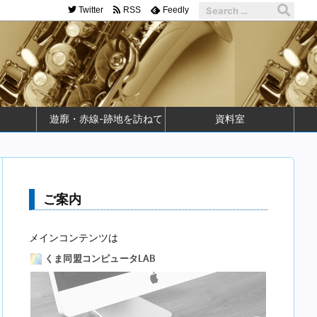
Twitter
RSS
Feedly
遊廓・赤線-跡地を訪ねて
資料室
ご案内
メインコンテンツは