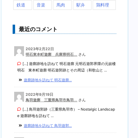
鉄道
音楽
馬肉
駅弁
鶏料理
最近のコメント
2023年2月22日
明石東本町遊廓 兵庫県明石...
さん
[…] 遊廓跡地を訪ねて 明石遊廓 元明石遊郭界隈の元妓楼
明石 東本町遊廓 明石遊郭跡とその周辺（和歌山と ...
遊廓跡地を訪ねて 明石遊廓...
2022年9月19日
鳥羽遊廓 三重県鳥羽市鳥羽...
さん
[…] 鳥羽遊郭跡（三重県鳥羽市） – Nostalgic Landscap
e 遊廓跡地を訪ねて ...
遊廓跡地を訪ねて 鳥羽遊郭...