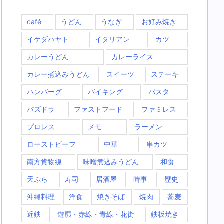
café
うどん
うなぎ
お好み焼き
イケダハヤト
イタリアン
カツ
カレーうどん
カレーライス
カレー煮込みうどん
スイーツ
ステーキ
ハンバーグ
バイキング
パスタ
パズドラ
ファストフード
ファミレス
プロレス
メモ
ラーメン
ローストビーフ
中華
串カツ
南方貨物線
味噌煮込みうどん
和食
天ぷら
寿司
居酒屋
時事
歴史
沖縄料理
洋食
焼きそば
焼肉
蕎麦
近鉄
遊廓・赤線・青線・花街
鉄板焼き