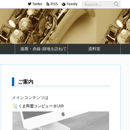
Twitter
RSS
Feedly
遊廓・赤線-跡地を訪ねて
資料室
ご案内
メインコンテンツは