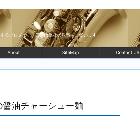
モするブログです。最近は鑑札の観察をしています。
About
SiteMap
Contact US
」の醤油チャーシュー麺