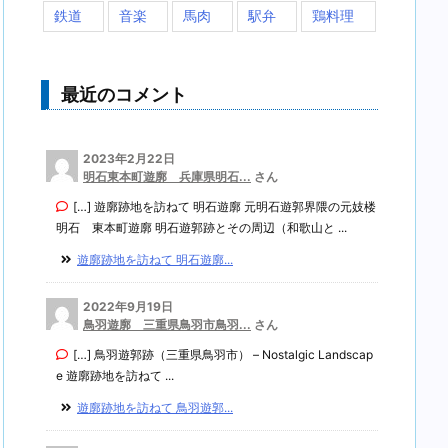
鉄道
音楽
馬肉
駅弁
鶏料理
最近のコメント
2023年2月22日
明石東本町遊廓 兵庫県明石...
さん
[…] 遊廓跡地を訪ねて 明石遊廓 元明石遊郭界隈の元妓楼
明石 東本町遊廓 明石遊郭跡とその周辺（和歌山と ...
遊廓跡地を訪ねて 明石遊廓...
2022年9月19日
鳥羽遊廓 三重県鳥羽市鳥羽...
さん
[…] 鳥羽遊郭跡（三重県鳥羽市） – Nostalgic Landscap
e 遊廓跡地を訪ねて ...
遊廓跡地を訪ねて 鳥羽遊郭...