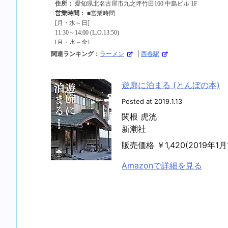
関連ランキング：
ラーメン
|
西春駅
遊廓に泊まる (とんぼの本)
Posted at 2019.1.13
関根 虎洸
新潮社
販売価格 ￥1,420(2019年
Amazonで詳細を見る