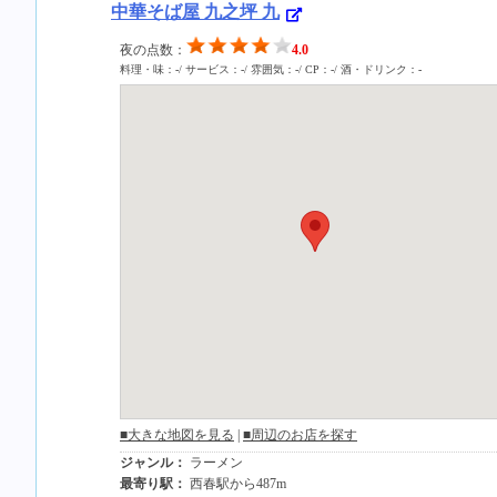
中華そば屋 九之坪 九