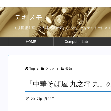
テキメモ
くま同盟主宰こと大津一城が気になったことをテキトーにメ
HOME
Computer Lab
Top
>
グルメ
>
愛知
「中華そば屋 九之坪 九
2017年1月22日