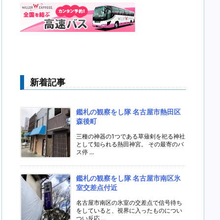
新着記事
鑑札の観察をし隊 名古屋市熱田区
森後町
三種の神器の1つである草薙剣を祀る神社
として知られる熱田神宮。 その最寄のバ
ス停 ...
鑑札の観察をし隊 名古屋市南区氷
室交差点付近
名古屋市南区の氷室の交差点で信号待ち
をしていると、視界に入ったものについ
つい反応 ...