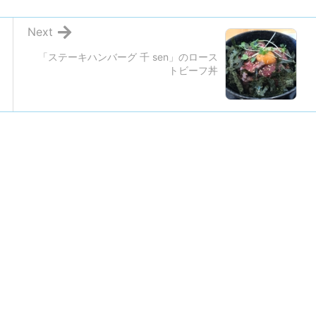
Next
「ステーキハンバーグ 千 sen」のロース
トビーフ丼