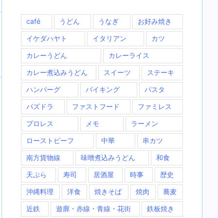
café
うどん
うなぎ
お好み焼き
イケダハヤト
イタリアン
カツ
カレーうどん
カレーライス
カレー煮込みうどん
スイーツ
ステーキ
ハンバーグ
バイキング
パスタ
パズドラ
ファストフード
ファミレス
プロレス
メモ
ラーメン
ローストビーフ
中華
串カツ
南方貨物線
味噌煮込みうどん
和食
天ぷら
寿司
居酒屋
時事
歴史
沖縄料理
洋食
焼きそば
焼肉
蕎麦
近鉄
遊廓・赤線・青線・花街
鉄板焼き