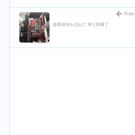
Prev
遊廓跡地を訪ねて 寿三郎横丁