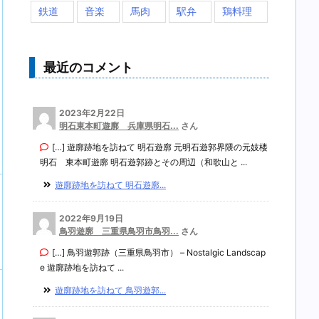
鉄道
音楽
馬肉
駅弁
鶏料理
最近のコメント
2023年2月22日
明石東本町遊廓 兵庫県明石...
さん
[…] 遊廓跡地を訪ねて 明石遊廓 元明石遊郭界隈の元妓楼
明石 東本町遊廓 明石遊郭跡とその周辺（和歌山と ...
遊廓跡地を訪ねて 明石遊廓...
2022年9月19日
鳥羽遊廓 三重県鳥羽市鳥羽...
さん
[…] 鳥羽遊郭跡（三重県鳥羽市） – Nostalgic Landscap
e 遊廓跡地を訪ねて ...
遊廓跡地を訪ねて 鳥羽遊郭...