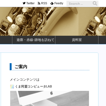
Twitter
RSS
Feedly
遊廓・赤線-跡地を訪ねて
資料室
ご案内
メインコンテンツは