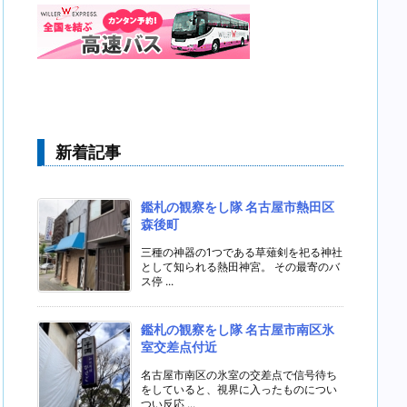
新着記事
鑑札の観察をし隊 名古屋市熱田区
森後町
三種の神器の1つである草薙剣を祀る神社
として知られる熱田神宮。 その最寄のバ
ス停 ...
鑑札の観察をし隊 名古屋市南区氷
室交差点付近
名古屋市南区の氷室の交差点で信号待ち
をしていると、視界に入ったものについ
つい反応 ...