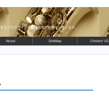
モするブログです。最近は鑑札の観察をしています。
About
SiteMap
Contact US
地