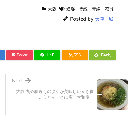
大阪
遊廓・赤線・青線・花街
Posted by
大津一城
Pocket
LINE
RSS
Feedly
Next
大阪 九条駅近くのダシが美味しい立ち食
いうどん・そば店「大和庵」