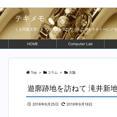
テキメモ
くま同盟主宰こと大津一城が気になったことをテキトーにメ
HOME
Computer Lab
Top
>
コラム
>
大阪
遊廓跡地を訪ねて 滝井新
2016年6月25日
2016年9月18日