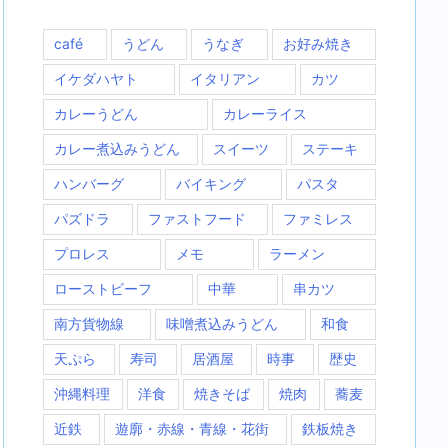
café
うどん
うなぎ
お好み焼き
イケダハヤト
イタリアン
カツ
カレーうどん
カレーライス
カレー煮込みうどん
スイーツ
ステーキ
ハンバーグ
バイキング
パスタ
パズドラ
ファストフード
ファミレス
プロレス
メモ
ラーメン
ローストビーフ
中華
串カツ
南方貨物線
味噌煮込みうどん
和食
天ぷら
寿司
居酒屋
時事
歴史
沖縄料理
洋食
焼きそば
焼肉
蕎麦
近鉄
遊廓・赤線・青線・花街
鉄板焼き