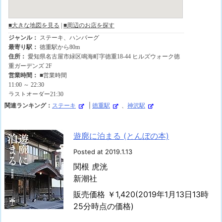
関連ランキング：
ステーキ
|
徳重駅
、
神沢駅
遊廓に泊まる (とんぼの本)
Posted at 2019.1.13
関根 虎洸
新潮社
販売価格 ￥1,420(2019年1月13日13時
25分時点の価格)