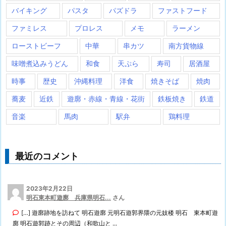
バイキング
パスタ
パズドラ
ファストフード
ファミレス
プロレス
メモ
ラーメン
ローストビーフ
中華
串カツ
南方貨物線
味噌煮込みうどん
和食
天ぷら
寿司
居酒屋
時事
歴史
沖縄料理
洋食
焼きそば
焼肉
蕎麦
近鉄
遊廓・赤線・青線・花街
鉄板焼き
鉄道
音楽
馬肉
駅弁
鶏料理
最近のコメント
2023年2月22日
明石東本町遊廓 兵庫県明石...
さん
[…] 遊廓跡地を訪ねて 明石遊廓 元明石遊郭界隈の元妓楼 明石 東本町遊
廓 明石遊郭跡とその周辺（和歌山と ...