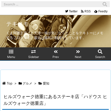
Twitter
RSS
Feedly
テキメモ
くま同盟主宰こと大津一城が気になったことをテキトーにメモ
するブログです。最近は鑑札の観察をしています。
Menu
Sidebar
Prev
Next
Search
Top
>
グルメ
>
愛知
ヒルズウォーク徳重にあるステーキ店「ハドウス ヒ
ルズウォーク徳重店」