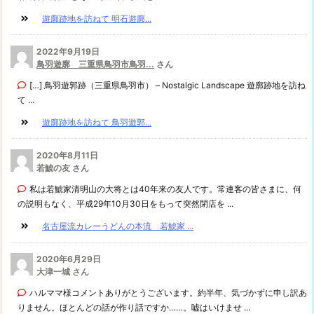
遊廓跡地を訪ねて 明石遊廓...
2022年9月19日
鳥羽遊廓 三重県鳥羽市鳥羽...
さん
[…] 鳥羽遊郭跡（三重県鳥羽市） – Nostalgic Landscape 遊廓跡地を訪ね
て ...
遊廓跡地を訪ねて 鳥羽遊郭...
2020年8月11日
若鯱の友 さん
私は若鯱家清明山の大将とは40年来の友人です。常連客の皆さまに、何
の説明もなく、平成29年10月30日をもって突然閉店を ...
名古屋流カレーうどんの本流 若鯱家 ...
2020年6月29日
大津一城 さん
ハルママ様コメントありがとうございます。約半年、気づかずに申し訳あ
りません。ほとんどの話が作り話ですか……。嘘はいけませ ...