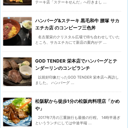
テーキ店「ステーキせんだ」へ行きまし ...
ハンバーグ&ステーキ 黒毛和牛 腰塚 サカ
エチカ店 のコンビーフ三色丼
名古屋栄のクリスタル広場で待ち合わせしていた
ところ、サカエチカにて新店の案内がデ ...
GOD TENDER 栄本店でハンバーグとテ
ンダーリンのコンビランチ
以前好印象だったGOD TENDER 栄本店へ再訪し
ました。 ハンバーグ ...
松阪駅から徒歩1分の松阪肉料理店「かめ
や」
2017年7月の三重旅行も最後の行程。 14時半過ぎ
というランチにしては中途半端 ...