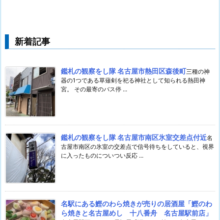
新着記事
鑑札の観察をし隊 名古屋市熱田区森後町
三種の神
器の1つである草薙剣を祀る神社として知られる熱田神
宮。 その最寄のバス停 ...
鑑札の観察をし隊 名古屋市南区氷室交差点付近
名
古屋市南区の氷室の交差点で信号待ちをしていると、視界
に入ったものについつい反応 ...
名駅にある鰹のわら焼きが売りの居酒屋「鰹のわ
ら焼きと名古屋めし 十八番舟 名古屋駅前店」