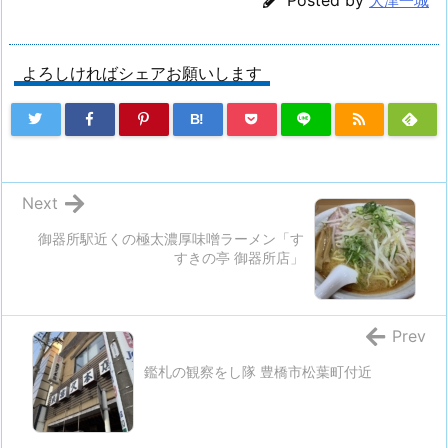
Posted by
大津一城
よろしければシェアお願いします
B!
Next
御器所駅近くの極太濃厚味噌ラーメン「す
すきの亭 御器所店」
Prev
鑑札の観察をし隊 豊橋市松葉町付近