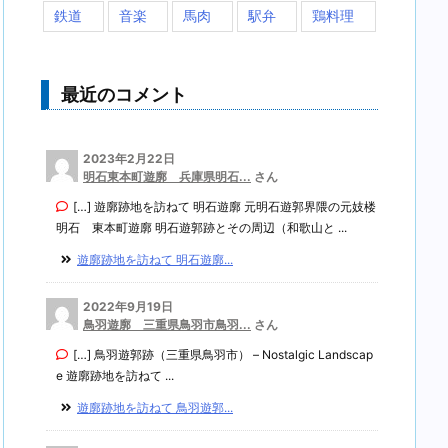
鉄道
音楽
馬肉
駅弁
鶏料理
最近のコメント
2023年2月22日
明石東本町遊廓 兵庫県明石...
さん
[…] 遊廓跡地を訪ねて 明石遊廓 元明石遊郭界隈の元妓楼
明石 東本町遊廓 明石遊郭跡とその周辺（和歌山と ...
遊廓跡地を訪ねて 明石遊廓...
2022年9月19日
鳥羽遊廓 三重県鳥羽市鳥羽...
さん
[…] 鳥羽遊郭跡（三重県鳥羽市） – Nostalgic Landscap
e 遊廓跡地を訪ねて ...
遊廓跡地を訪ねて 鳥羽遊郭...