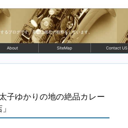
モするブログです。最近は鑑札の観察をしています。
About
SiteMap
Contact US
太子ゆかりの地の絶品カレー
店」