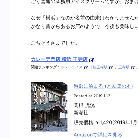
ごく普通の業務用アイスクリームですが、おま
なぜ「横浜」なのか名前の由来はわかりません
かなり昔からあるお店のようで、今後も美味し
ごちそうさまでした。
カレー専門店 横浜 王寺店
関連ランキング：
カレーライス
|
新王寺駅
、
王寺駅
遊廓に泊まる (とんぼの本)
Posted at 2019.1.13
関根 虎洸
新潮社
販売価格 ￥1,420(2019年
Amazonで詳細を見る