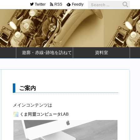
Twitter
RSS
Feedly
遊廓・赤線-跡地を訪ねて
資料室
ご案内
メインコンテンツは