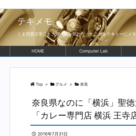
テキメモ
くま同盟主宰こと大津一城が気になったことをテキトーにメ
HOME
Computer Lab
Top
>
グルメ
>
奈良
奈良県なのに「横浜」聖徳
「カレー専門店 横浜 王寺
2016年7月31日