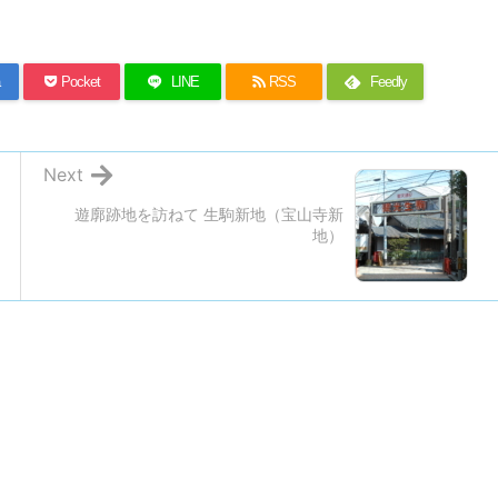
Pocket
LINE
RSS
Feedly
Next
遊廓跡地を訪ねて 生駒新地（宝山寺新
地）