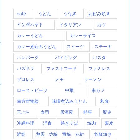
café
うどん
うなぎ
お好み焼き
イケダハヤト
イタリアン
カツ
カレーうどん
カレーライス
カレー煮込みうどん
スイーツ
ステーキ
ハンバーグ
バイキング
パスタ
パズドラ
ファストフード
ファミレス
プロレス
メモ
ラーメン
ローストビーフ
中華
串カツ
南方貨物線
味噌煮込みうどん
和食
天ぷら
寿司
居酒屋
時事
歴史
沖縄料理
洋食
焼きそば
焼肉
蕎麦
近鉄
遊廓・赤線・青線・花街
鉄板焼き