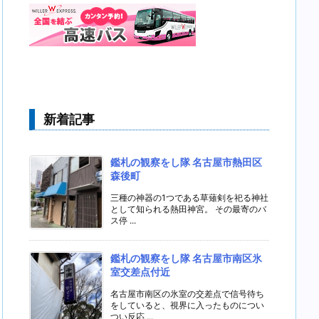
新着記事
鑑札の観察をし隊 名古屋市熱田区
森後町
三種の神器の1つである草薙剣を祀る神社
として知られる熱田神宮。 その最寄のバ
ス停 ...
鑑札の観察をし隊 名古屋市南区氷
室交差点付近
名古屋市南区の氷室の交差点で信号待ち
をしていると、視界に入ったものについ
つい反応 ...