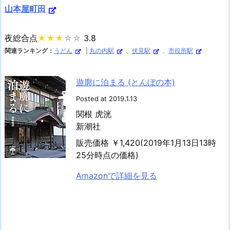
山本屋町田
夜総合点
★★★
☆☆
3.8
関連ランキング：
うどん
|
丸の内駅
、
伏見駅
、
市役所駅
遊廓に泊まる (とんぼの本)
Posted at 2019.1.13
関根 虎洸
新潮社
販売価格 ￥1,420(2019年1月13日13時
25分時点の価格)
Amazonで詳細を見る