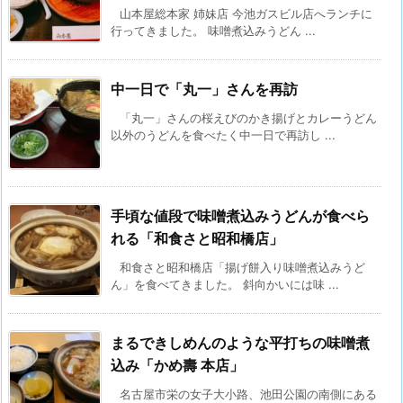
山本屋総本家 姉妹店 今池ガスビル店へランチに
行ってきました。 味噌煮込みうどん ...
中一日で「丸一」さんを再訪
「丸一」さんの桜えびのかき揚げとカレーうどん
以外のうどんを食べたく中一日で再訪し ...
手頃な値段で味噌煮込みうどんが食べら
れる「和食さと昭和橋店」
和食さと昭和橋店「揚げ餅入り味噌煮込みうど
ん」を食べてきました。 斜向かいには味 ...
まるできしめんのような平打ちの味噌煮
込み「かめ壽 本店」
名古屋市栄の女子大小路、池田公園の南側にある