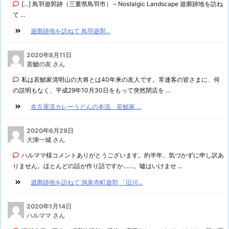
[…] 鳥羽遊郭跡（三重県鳥羽市） – Nostalgic Landscape 遊廓跡地を訪ね
て ...
遊廓跡地を訪ねて 鳥羽遊郭...
2020年8月11日
若鯱の友 さん
私は若鯱家清明山の大将とは40年来の友人です。常連客の皆さまに、何
の説明もなく、平成29年10月30日をもって突然閉店を ...
名古屋流カレーうどんの本流 若鯱家 ...
2020年6月29日
大津一城 さん
ハルママ様コメントありがとうございます。約半年、気づかずに申し訳あ
りません。ほとんどの話が作り話ですか……。嘘はいけませ ...
遊廓跡地を訪ねて 洞泉寺町遊郭 「旧川...
2020年1月14日
ハルママ さん