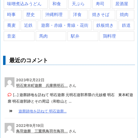
味噌煮込みうどん
和食
天ぷら
寿司
居酒屋
時事
歴史
沖縄料理
洋食
焼きそば
焼肉
蕎麦
近鉄
遊廓・赤線・青線・花街
鉄板焼き
鉄道
音楽
馬肉
駅弁
鶏料理
最近のコメント
2023年2月22日
明石東本町遊廓 兵庫県明石...
さん
[…] 遊廓跡地を訪ねて 明石遊廓 元明石遊郭界隈の元妓楼 明石 東本町遊
廓 明石遊郭跡とその周辺（和歌山と ...
遊廓跡地を訪ねて 明石遊廓...
2022年9月19日
鳥羽遊廓 三重県鳥羽市鳥羽...
さん