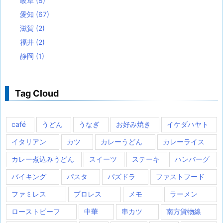
岐阜
(8)
愛知
(67)
滋賀
(2)
福井
(2)
静岡
(1)
Tag Cloud
café
うどん
うなぎ
お好み焼き
イケダハヤト
イタリアン
カツ
カレーうどん
カレーライス
カレー煮込みうどん
スイーツ
ステーキ
ハンバーグ
バイキング
パスタ
パズドラ
ファストフード
ファミレス
プロレス
メモ
ラーメン
ローストビーフ
中華
串カツ
南方貨物線