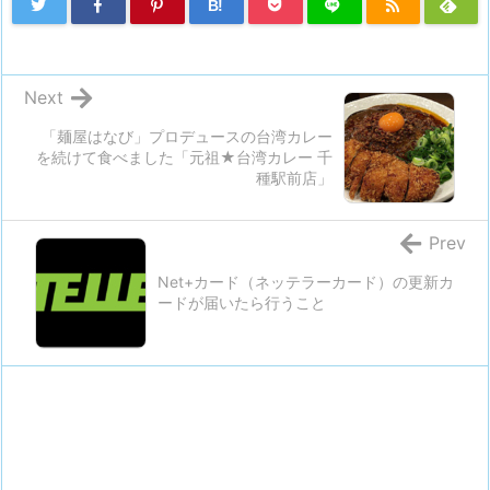
B!
Next
「麺屋はなび」プロデュースの台湾カレー
を続けて食べました「元祖★台湾カレー 千
種駅前店」
Prev
Net+カード（ネッテラーカード）の更新カ
ードが届いたら行うこと