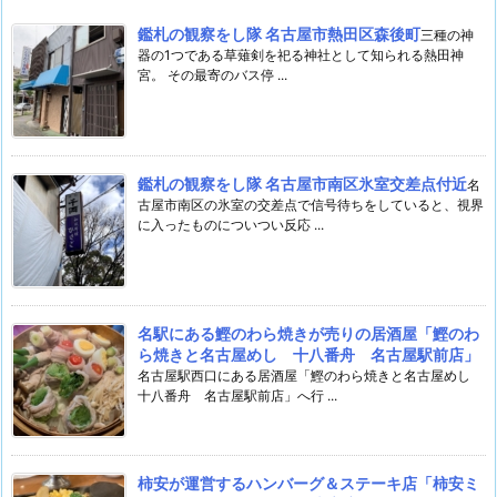
鑑札の観察をし隊 名古屋市熱田区森後町
三種の神
器の1つである草薙剣を祀る神社として知られる熱田神
宮。 その最寄のバス停 ...
鑑札の観察をし隊 名古屋市南区氷室交差点付近
名
古屋市南区の氷室の交差点で信号待ちをしていると、視界
に入ったものについつい反応 ...
名駅にある鰹のわら焼きが売りの居酒屋「鰹のわ
ら焼きと名古屋めし 十八番舟 名古屋駅前店」
名古屋駅西口にある居酒屋「鰹のわら焼きと名古屋めし
十八番舟 名古屋駅前店」へ行 ...
柿安が運営するハンバーグ＆ステーキ店「柿安ミ