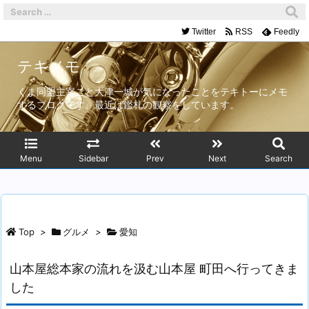
Twitter
RSS
Feedly
テキメモ
くま同盟主宰こと大津一城が気になったことをテキトーにメモ
するブログです。最近は鑑札の観察をしています。
Menu
Sidebar
Prev
Next
Search
Top
>
グルメ
>
愛知
山本屋総本家の流れを汲む山本屋 町田へ行ってきま
した