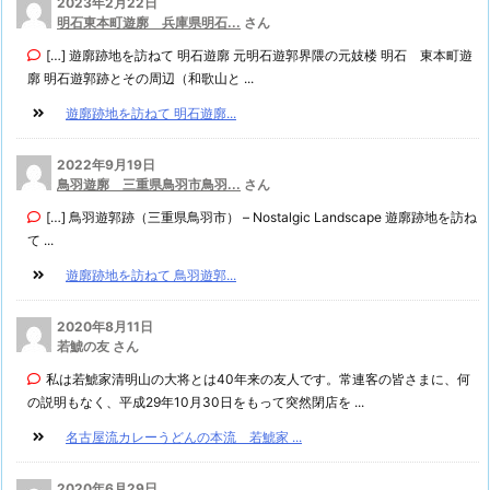
2023年2月22日
明石東本町遊廓 兵庫県明石...
さん
[…] 遊廓跡地を訪ねて 明石遊廓 元明石遊郭界隈の元妓楼 明石 東本町遊
廓 明石遊郭跡とその周辺（和歌山と ...
遊廓跡地を訪ねて 明石遊廓...
2022年9月19日
鳥羽遊廓 三重県鳥羽市鳥羽...
さん
[…] 鳥羽遊郭跡（三重県鳥羽市） – Nostalgic Landscape 遊廓跡地を訪ね
て ...
遊廓跡地を訪ねて 鳥羽遊郭...
2020年8月11日
若鯱の友 さん
私は若鯱家清明山の大将とは40年来の友人です。常連客の皆さまに、何
の説明もなく、平成29年10月30日をもって突然閉店を ...
名古屋流カレーうどんの本流 若鯱家 ...
2020年6月29日