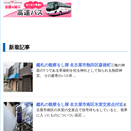
新着記事
鑑札の観察をし隊 名古屋市熱田区森後町
三種の神
器の1つである草薙剣を祀る神社として知られる熱田神
宮。 その最寄のバス停 ...
鑑札の観察をし隊 名古屋市南区氷室交差点付近
名
古屋市南区の氷室の交差点で信号待ちをしていると、視界
に入ったものについつい反応 ...