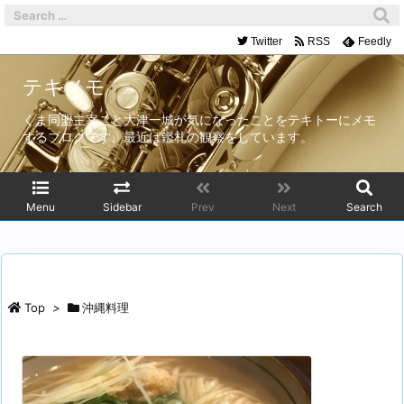
Twitter
RSS
Feedly
テキメモ
くま同盟主宰こと大津一城が気になったことをテキトーにメモ
するブログです。最近は鑑札の観察をしています。
Menu
Sidebar
Prev
Next
Search
Top
>
沖縄料理