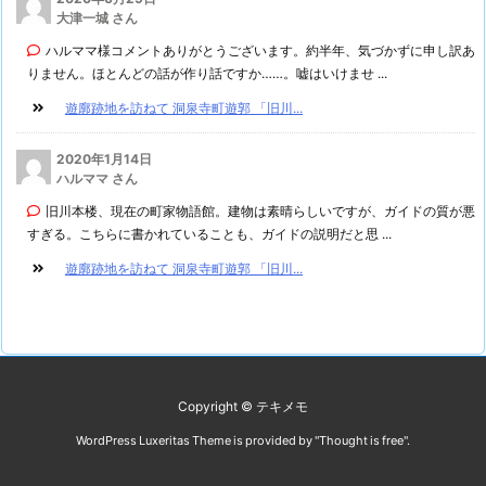
大津一城 さん
ハルママ様コメントありがとうございます。約半年、気づかずに申し訳あ
りません。ほとんどの話が作り話ですか……。嘘はいけませ ...
遊廓跡地を訪ねて 洞泉寺町遊郭 「旧川...
2020年1月14日
ハルママ さん
旧川本楼、現在の町家物語館。建物は素晴らしいですが、ガイドの質が悪
すぎる。こちらに書かれていることも、ガイドの説明だと思 ...
遊廓跡地を訪ねて 洞泉寺町遊郭 「旧川...
Copyright ©
テキメモ
WordPress Luxeritas Theme is provided by "
Thought is free
".