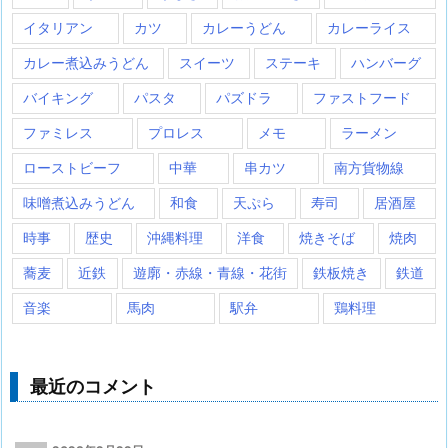
イタリアン
カツ
カレーうどん
カレーライス
カレー煮込みうどん
スイーツ
ステーキ
ハンバーグ
バイキング
パスタ
パズドラ
ファストフード
ファミレス
プロレス
メモ
ラーメン
ローストビーフ
中華
串カツ
南方貨物線
味噌煮込みうどん
和食
天ぷら
寿司
居酒屋
時事
歴史
沖縄料理
洋食
焼きそば
焼肉
蕎麦
近鉄
遊廓・赤線・青線・花街
鉄板焼き
鉄道
音楽
馬肉
駅弁
鶏料理
最近のコメント