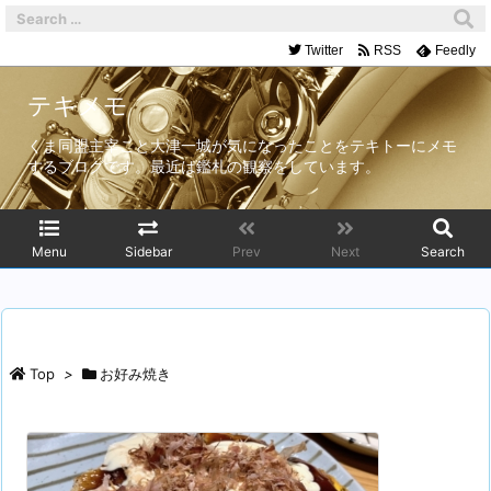
Twitter
RSS
Feedly
テキメモ
くま同盟主宰こと大津一城が気になったことをテキトーにメモ
するブログです。最近は鑑札の観察をしています。
Menu
Sidebar
Prev
Next
Search
Top
>
お好み焼き