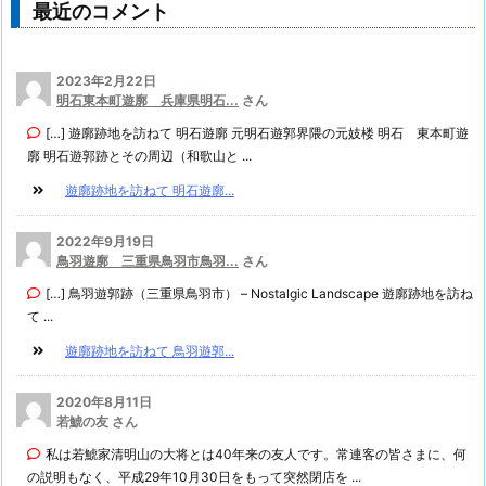
最近のコメント
2023年2月22日
明石東本町遊廓 兵庫県明石...
さん
[…] 遊廓跡地を訪ねて 明石遊廓 元明石遊郭界隈の元妓楼 明石 東本町遊
廓 明石遊郭跡とその周辺（和歌山と ...
遊廓跡地を訪ねて 明石遊廓...
2022年9月19日
鳥羽遊廓 三重県鳥羽市鳥羽...
さん
[…] 鳥羽遊郭跡（三重県鳥羽市） – Nostalgic Landscape 遊廓跡地を訪ね
て ...
遊廓跡地を訪ねて 鳥羽遊郭...
2020年8月11日
若鯱の友 さん
私は若鯱家清明山の大将とは40年来の友人です。常連客の皆さまに、何
の説明もなく、平成29年10月30日をもって突然閉店を ...