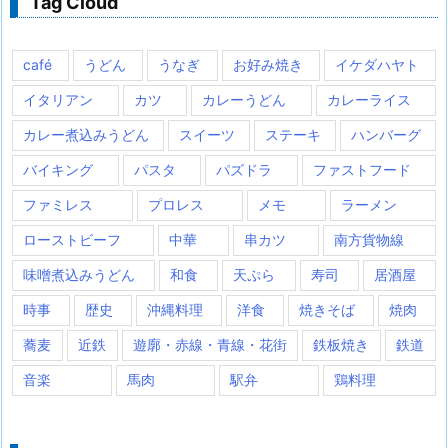
Tag Cloud
café
うどん
うなぎ
お好み焼き
イケダハヤト
イタリアン
カツ
カレーうどん
カレーライス
カレー煮込みうどん
スイーツ
ステーキ
ハンバーグ
バイキング
パスタ
パズドラ
ファストフード
ファミレス
プロレス
メモ
ラーメン
ローストビーフ
中華
串カツ
南方貨物線
味噌煮込みうどん
和食
天ぷら
寿司
居酒屋
時事
歴史
沖縄料理
洋食
焼きそば
焼肉
蕎麦
近鉄
遊廓・赤線・青線・花街
鉄板焼き
鉄道
音楽
馬肉
駅弁
鶏料理