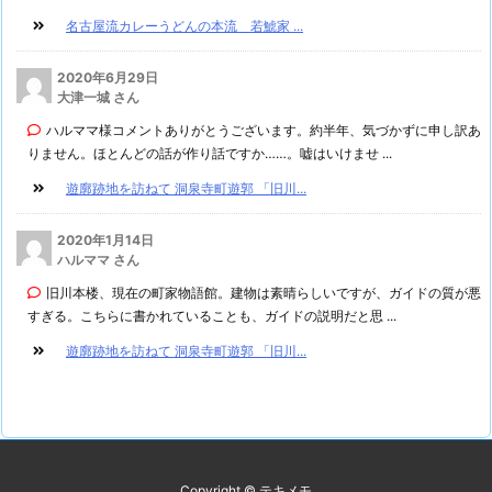
名古屋流カレーうどんの本流 若鯱家 ...
2020年6月29日
大津一城 さん
ハルママ様コメントありがとうございます。約半年、気づかずに申し訳あ
りません。ほとんどの話が作り話ですか……。嘘はいけませ ...
遊廓跡地を訪ねて 洞泉寺町遊郭 「旧川...
2020年1月14日
ハルママ さん
旧川本楼、現在の町家物語館。建物は素晴らしいですが、ガイドの質が悪
すぎる。こちらに書かれていることも、ガイドの説明だと思 ...
遊廓跡地を訪ねて 洞泉寺町遊郭 「旧川...
Copyright ©
テキメモ