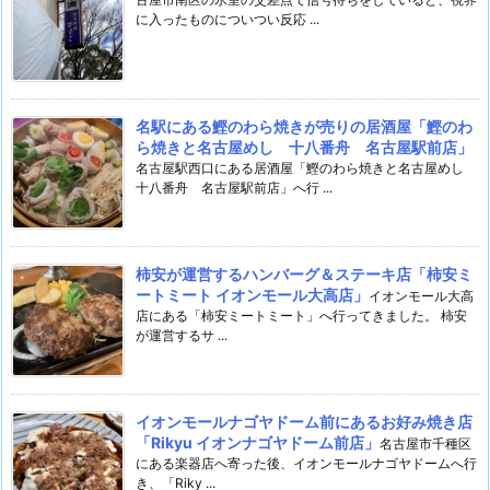
に入ったものについつい反応 ...
名駅にある鰹のわら焼きが売りの居酒屋「鰹のわ
ら焼きと名古屋めし 十八番舟 名古屋駅前店」
名古屋駅西口にある居酒屋「鰹のわら焼きと名古屋めし
十八番舟 名古屋駅前店」へ行 ...
柿安が運営するハンバーグ＆ステーキ店「柿安ミ
ートミート イオンモール大高店」
イオンモール大高
店にある「柿安ミートミート」へ行ってきました。 柿安
が運営するサ ...
イオンモールナゴヤドーム前にあるお好み焼き店
「Rikyu イオンナゴヤドーム前店」
名古屋市千種区
にある楽器店へ寄った後、イオンモールナゴヤドームへ行
き、「Riky ...