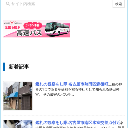
新着記事
鑑札の観察をし隊 名古屋市熱田区森後町
三種の神
器の1つである草薙剣を祀る神社として知られる熱田神
宮。 その最寄のバス停 ...
鑑札の観察をし隊 名古屋市南区氷室交差点付近
名
古屋市南区の氷室の交差点で信号待ちをしていると、視界