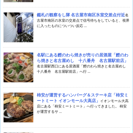
鑑札の観察をし隊 名古屋市南区氷室交差点付近
名
古屋市南区の氷室の交差点で信号待ちをしていると、視界
に入ったものについつい反応 ...
名駅にある鰹のわら焼きが売りの居酒屋「鰹のわ
ら焼きと名古屋めし 十八番舟 名古屋駅前店」
名古屋駅西口にある居酒屋「鰹のわら焼きと名古屋めし
十八番舟 名古屋駅前店」へ行 ...
柿安が運営するハンバーグ＆ステーキ店「柿安ミ
ートミート イオンモール大高店」
イオンモール大高
店にある「柿安ミートミート」へ行ってきました。 柿安
が運営するサ ...