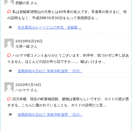
若鯱の友 さん
私は若鯱家清明山の大将とは40年来の友人です。常連客の皆さまに、何
の説明もなく、平成29年10月30日をもって突然閉店を ...
名古屋流カレーうどんの本流 若鯱家 ...
2020年6月29日
大津一城 さん
ハルママ様コメントありがとうございます。約半年、気づかずに申し訳あ
りません。ほとんどの話が作り話ですか……。嘘はいけませ ...
遊廓跡地を訪ねて 洞泉寺町遊郭 「旧川...
2020年1月14日
ハルママ さん
旧川本楼、現在の町家物語館。建物は素晴らしいですが、ガイドの質が悪
すぎる。こちらに書かれていることも、ガイドの説明だと思 ...
遊廓跡地を訪ねて 洞泉寺町遊郭 「旧川...