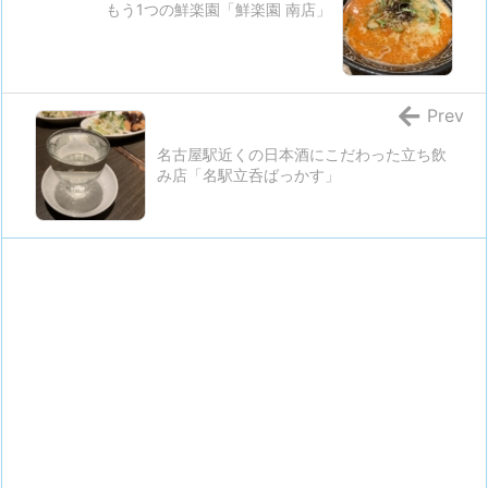
もう1つの鮮楽園「鮮楽園 南店」
Prev
名古屋駅近くの日本酒にこだわった立ち飲
み店「名駅立呑ばっかす」