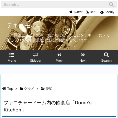
Twitter
RSS
Feedly
テキメモ
くま同盟主宰こと大津一城が気になったことをテキトーにメモ
するブログです。最近は鑑札の観察をしています。
Menu
Sidebar
Prev
Next
Search
Top
>
グルメ
>
愛知
ファニチャードーム内の飲食店「Dome’s
Kitchen」