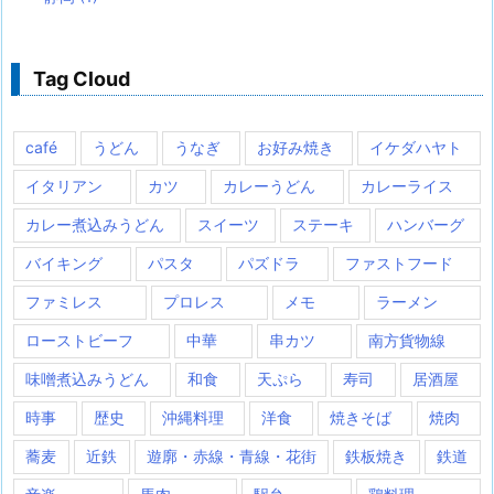
Tag Cloud
café
うどん
うなぎ
お好み焼き
イケダハヤト
イタリアン
カツ
カレーうどん
カレーライス
カレー煮込みうどん
スイーツ
ステーキ
ハンバーグ
バイキング
パスタ
パズドラ
ファストフード
ファミレス
プロレス
メモ
ラーメン
ローストビーフ
中華
串カツ
南方貨物線
味噌煮込みうどん
和食
天ぷら
寿司
居酒屋
時事
歴史
沖縄料理
洋食
焼きそば
焼肉
蕎麦
近鉄
遊廓・赤線・青線・花街
鉄板焼き
鉄道