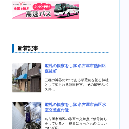
新着記事
鑑札の観察をし隊 名古屋市熱田区
森後町
三種の神器の1つである草薙剣を祀る神社
として知られる熱田神宮。 その最寄のバ
ス停 ...
鑑札の観察をし隊 名古屋市南区氷
室交差点付近
名古屋市南区の氷室の交差点で信号待ち
をしていると、視界に入ったものについ
つい反応 ...