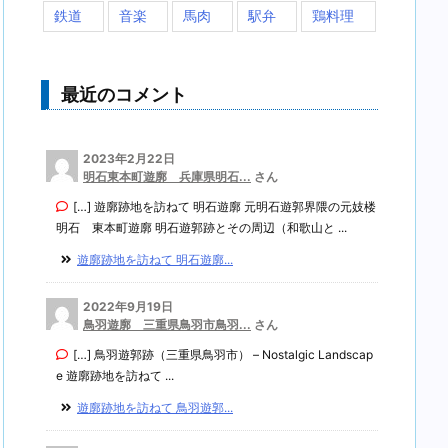
鉄道
音楽
馬肉
駅弁
鶏料理
最近のコメント
2023年2月22日
明石東本町遊廓 兵庫県明石...
さん
[…] 遊廓跡地を訪ねて 明石遊廓 元明石遊郭界隈の元妓楼
明石 東本町遊廓 明石遊郭跡とその周辺（和歌山と ...
遊廓跡地を訪ねて 明石遊廓...
2022年9月19日
鳥羽遊廓 三重県鳥羽市鳥羽...
さん
[…] 鳥羽遊郭跡（三重県鳥羽市） – Nostalgic Landscap
e 遊廓跡地を訪ねて ...
遊廓跡地を訪ねて 鳥羽遊郭...