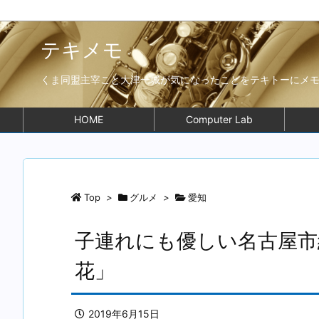
テキメモ
くま同盟主宰こと大津一城が気になったことをテキトーにメ
HOME
Computer Lab
Top
>
グルメ
>
愛知
子連れにも優しい名古屋市
花」
2019年6月15日