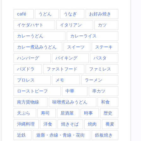
café
うどん
うなぎ
お好み焼き
イケダハヤト
イタリアン
カツ
カレーうどん
カレーライス
カレー煮込みうどん
スイーツ
ステーキ
ハンバーグ
バイキング
パスタ
パズドラ
ファストフード
ファミレス
プロレス
メモ
ラーメン
ローストビーフ
中華
串カツ
南方貨物線
味噌煮込みうどん
和食
天ぷら
寿司
居酒屋
時事
歴史
沖縄料理
洋食
焼きそば
焼肉
蕎麦
近鉄
遊廓・赤線・青線・花街
鉄板焼き