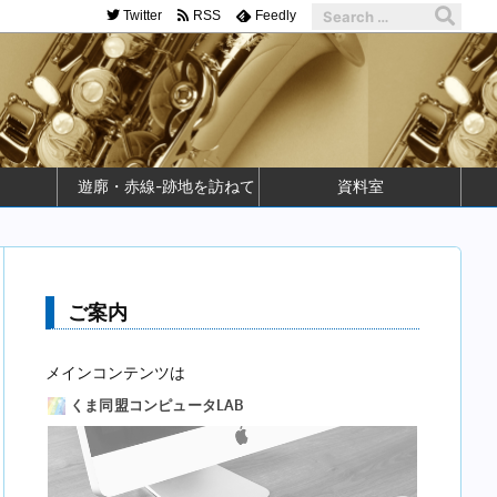
Twitter
RSS
Feedly
遊廓・赤線-跡地を訪ねて
資料室
ご案内
メインコンテンツは