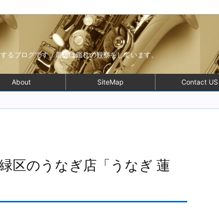
モするブログです。最近は鑑札の観察をしています。
About
SiteMap
Contact US
緑区のうなぎ店「うなぎ 蓮