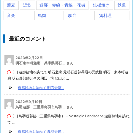
蕎麦
近鉄
遊廓・赤線・青線・花街
鉄板焼き
鉄道
音楽
馬肉
駅弁
鶏料理
最近のコメント
2023年2月22日
明石東本町遊廓 兵庫県明石...
さん
[…] 遊廓跡地を訪ねて 明石遊廓 元明石遊郭界隈の元妓楼 明石 東本町遊
廓 明石遊郭跡とその周辺（和歌山と ...
遊廓跡地を訪ねて 明石遊廓...
2022年9月19日
鳥羽遊廓 三重県鳥羽市鳥羽...
さん
[…] 鳥羽遊郭跡（三重県鳥羽市） – Nostalgic Landscape 遊廓跡地を訪ね
て ...
遊廓跡地を訪ねて 鳥羽遊郭...