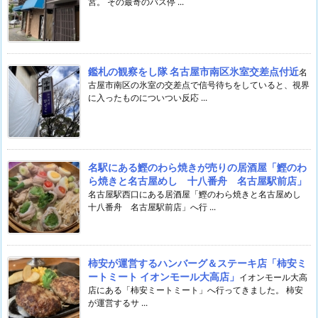
宮。 その最寄のバス停 ...
鑑札の観察をし隊 名古屋市南区氷室交差点付近
名
古屋市南区の氷室の交差点で信号待ちをしていると、視界
に入ったものについつい反応 ...
名駅にある鰹のわら焼きが売りの居酒屋「鰹のわ
ら焼きと名古屋めし 十八番舟 名古屋駅前店」
名古屋駅西口にある居酒屋「鰹のわら焼きと名古屋めし
十八番舟 名古屋駅前店」へ行 ...
柿安が運営するハンバーグ＆ステーキ店「柿安ミ
ートミート イオンモール大高店」
イオンモール大高
店にある「柿安ミートミート」へ行ってきました。 柿安
が運営するサ ...