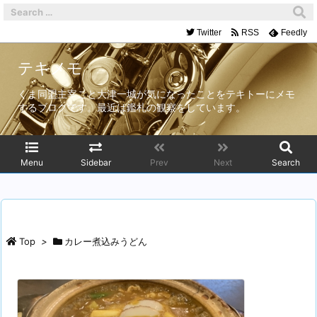
Twitter
RSS
Feedly
テキメモ
くま同盟主宰こと大津一城が気になったことをテキトーにメモ
するブログです。最近は鑑札の観察をしています。
Menu
Sidebar
Prev
Next
Search
Top
>
カレー煮込みうどん