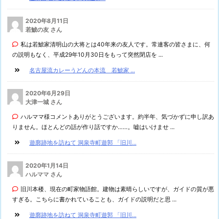
2020年8月11日
若鯱の友 さん
私は若鯱家清明山の大将とは40年来の友人です。常連客の皆さまに、何
の説明もなく、平成29年10月30日をもって突然閉店を ...
名古屋流カレーうどんの本流 若鯱家 ...
2020年6月29日
大津一城 さん
ハルママ様コメントありがとうございます。約半年、気づかずに申し訳あ
りません。ほとんどの話が作り話ですか……。嘘はいけませ ...
遊廓跡地を訪ねて 洞泉寺町遊郭 「旧川...
2020年1月14日
ハルママ さん
旧川本楼、現在の町家物語館。建物は素晴らしいですが、ガイドの質が悪
すぎる。こちらに書かれていることも、ガイドの説明だと思 ...
遊廓跡地を訪ねて 洞泉寺町遊郭 「旧川...