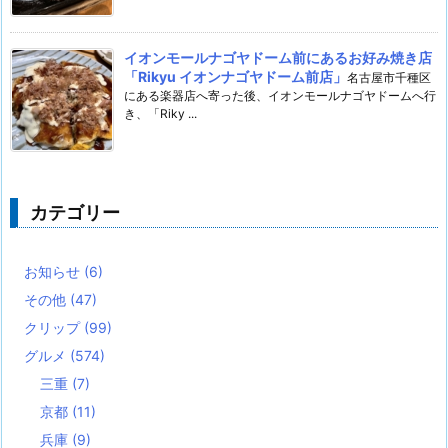
イオンモールナゴヤドーム前にあるお好み焼き店
「Rikyu イオンナゴヤドーム前店」
名古屋市千種区
にある楽器店へ寄った後、イオンモールナゴヤドームへ行
き、「Riky ...
カテゴリー
お知らせ
(6)
その他
(47)
クリップ
(99)
グルメ
(574)
三重
(7)
京都
(11)
兵庫
(9)