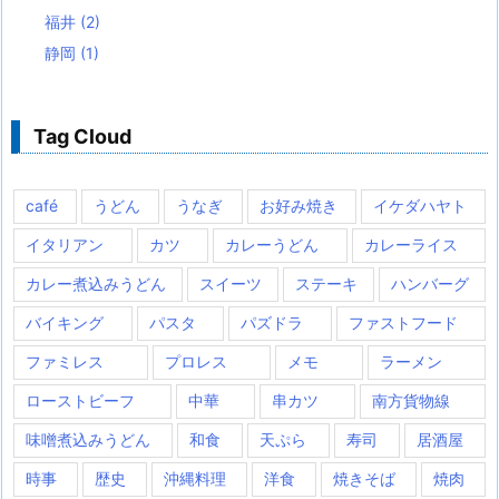
福井
(2)
静岡
(1)
Tag Cloud
café
うどん
うなぎ
お好み焼き
イケダハヤト
イタリアン
カツ
カレーうどん
カレーライス
カレー煮込みうどん
スイーツ
ステーキ
ハンバーグ
バイキング
パスタ
パズドラ
ファストフード
ファミレス
プロレス
メモ
ラーメン
ローストビーフ
中華
串カツ
南方貨物線
味噌煮込みうどん
和食
天ぷら
寿司
居酒屋
時事
歴史
沖縄料理
洋食
焼きそば
焼肉