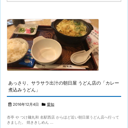
あっさり、サラサラ出汁の朝日屋 うどん店の「カレー
煮込みうどん」
2016年12月4日
愛知
杏亭 や つけ麺丸和 名駅西店 からほど近い朝日屋うどん店へ行って
きました。 焼ききしめん ...